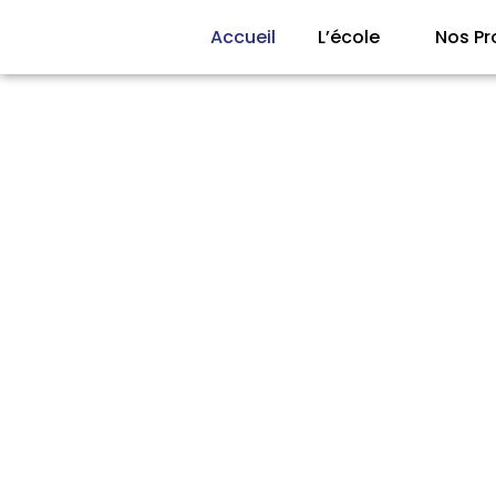
Aller
Accueil
L’école
Nos P
au
contenu