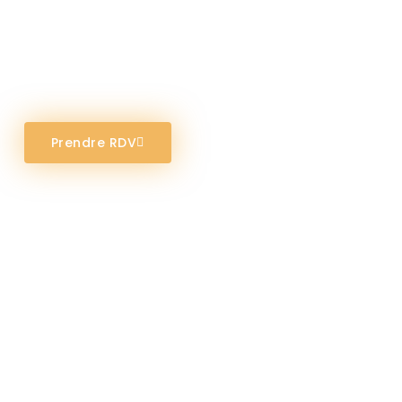
Enseignement International CNED à Marrakech
Une école du primaire jusqu’au BAC.
Prendre RDV