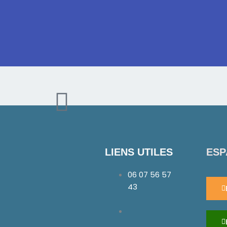
W
h
ESP
LIENS UTILES
a
06 07 56 57
t
43
s