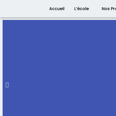
Aller
Accueil
L’école
Nos P
au
contenu